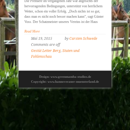
Die Premiere im vergangenen Jahr war angesichts der
hervorragenden Bedingungen, unterstützt von herrlichem
Wetter, schon ein voller Erfolg. „Doch nichts ist so gut,
dass man es nicht noch besser machen kann“, sagt Günter
Voss. Der Schatzmeister unseres Vereins ist der Haus
Read More
Mai 19, 2015
by
Carsten Schwede
Comments are off
Gestüt Letter Berg
,
Stuten und
Fohlenschau
Design: www.greenmamba-studios.de
Copyright: www.hannoveraner-muensterland.de