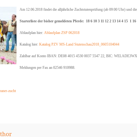
Am 12.06.2018 findet die alljährliche Zuchtstutenprüfung (ab 09:00 Uhr) und die 
Starterliste der bisher gemeldeten Pferde:
18 6 10 3 11 12 2 13 14 4 15 1 16
Ablaufplan hier:
Ablaufplan ZSP 062018
Katalog hier:
Katalog PZV MS-Land Stutenschau2018_0605104044
Zahlbar auf Konto IBAN: DE08 4015 4530 0037 5547 22, BIC: WELADE3
Meldungen per Fax an 02546 910988.
raner-zucht
thor