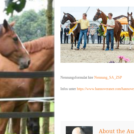
Nennungsformulat hier
Nennung_SA_ZSP
Infos unter
https://www.hannoveraner.com/hannove
About the Au