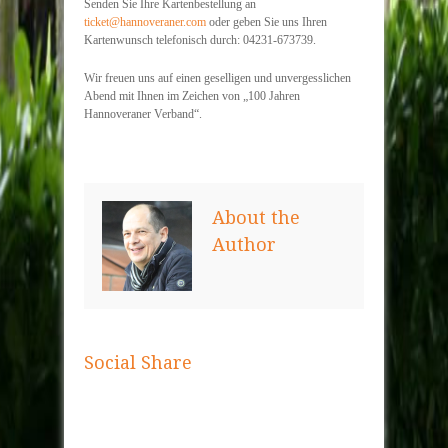
Senden Sie Ihre Kartenbestellung an
ticket@hannoveraner.com
oder geben Sie uns Ihren
Kartenwunsch telefonisch durch: 04231-673739.
Wir freuen uns auf einen geselligen und unvergesslichen
Abend mit Ihnen im Zeichen von „100 Jahren
Hannoveraner Verband“.
About the
Author
Social Share