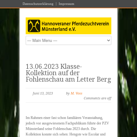
Datenschutzerklärung
Impressum
13.06.2023 Klasse-
Kollektion auf der
Fohlenschau am Letter Berg
Juni 13, 2023
by
M. Voss
Comments are off
Im Rahmen einer fast schon familiären Veranstaltung,
jedoch vor ausgewiesenem Fachpublikum führte der PZV
Münsterland seine Fohlenschau 2023 durch. Die
Kollektion konnte sich sehen: Hengste wie Escolar und