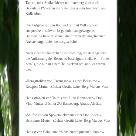
Taurus, oder Spökenkieker und Isterberg aber auch
Baloutaire PS waren die Väter dieser sehr hochwertigen
Kollektion.
Die Aufgabe für den Richter Hartmut Wilking war
entsprechend schwer. In gewohnt ausgewogener
Beurteilung hatte er schnell die Spitzen der angetretenen
Ausstellungsfohlen herausgearbeitet.
Nach einer ausführlichen Besprechung, die durchgehend
die Auffassung der Besucher bestätigten, stellte er 4 Fohlen
heraus, die nur zu einem Teil verkäuflich sind; es waren
dies:
-Hengstfohlen von Escanegro aus einer Belissimo –
Rotspon-Mutter, Züchter Gestüt Letter Berg Marcus Voss
Hengstfohlen von Taurus aus Fürst Romancier – Don
Vino-Mutter, Züchter ZG Banseberg, Ahaus-Alstätte
-Stutfohlen von Spökenkieker aus einer Don Index –
Belissimo-Mutter, Züchter Gestüt Letter Berg Marcus Voss
Hengst von Baloutaire PS aus einer Quidam`s Rubin –