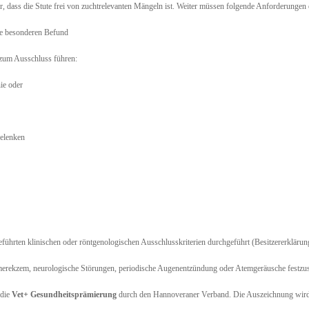
zer, dass die Stute frei von zuchtrelevanten Mängeln ist. Weiter müssen folgende Anforderungen 
ne besonderen Befund
zum Ausschluss führen:
ie oder
Gelenken
führten klinischen oder röntgenologischen Ausschlusskriterien durchgeführt (Besitzererklärun
rekzem, neurologische Störungen, periodische Augenentzündung oder Atemgeräusche festzust
die
Vet+ Gesundheitsprämierung
durch den Hannoveraner Verband. Die Auszeichnung wird i