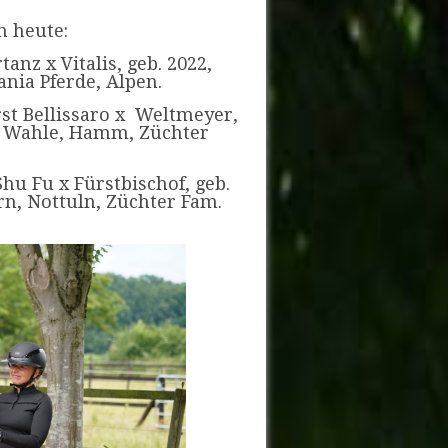
n heute:
tanz x Vitalis, geb. 2022,
nia Pferde, Alpen.
rst Bellissaro x Weltmeyer,
ie Wahle, Hamm, Züchter
hu Fu x Fürstbischof, geb.
rn, Nottuln, Züchter Fam.