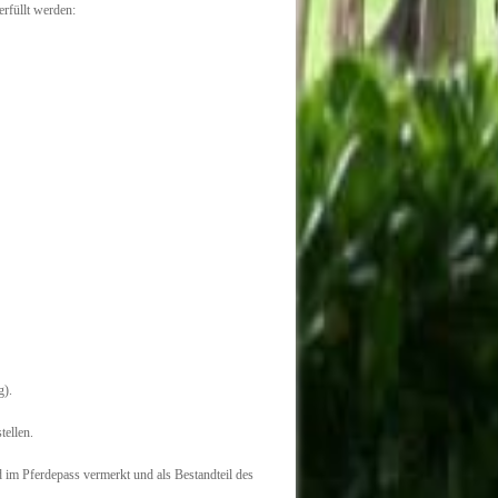
erfüllt werden:
g).
ellen.
m Pferdepass vermerkt und als Bestandteil des