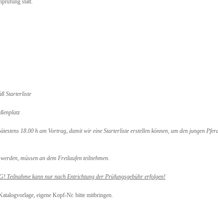
prüfung statt.
ß Starterliste
ßenplatz
pätestens 18.00 h am Vortrag, damit wir eine Starterliste erstellen können, um den jungen Pfe
t werden, müssen an dem Freilaufen teilnehmen.
Teilnahme kann nur nach Entrichtung der Prüfungsgebühr erfolgen!
Katalogvorlage, eigene Kopf-Nr. bitte mitbringen.