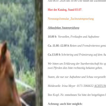
Am 06.07.2026 um 10.00 Uhr findet die Zuchtstuten
Hier der Katalog, Stand 03.07.
Nennungsformular_Zuchtstutenpruefung
Ablaufplan Stutenprüfung
10.00 h
Vorstellen, Freilaufen und Aufnahme
Ca. 11.00.-12.00 h
Reiten und Fremdreitertest gemä
Ca.13.00 h
Schrittring und Prämierung auf dem Au
Wir bitten um Erklärung der Startbereitschaft bis s
zwei Pferden dies bitte rechtzeitig bekannt geben.
Stuten, die nur zur Aufnahme und Schau vorgestell
Meldestelle:
Irina Meyer 0171-5066632
ACHTUNG! 
Ihre Kopf.-Nr. entnehmen Sie bitte der beigefügten 
Achtung: auch hier möglich: