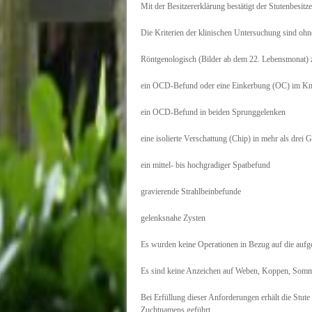
Mit der Besitzererklärung bestätigt der Stutenbesit
Die Kriterien der klinischen Untersuchung sind oh
Röntgenologisch (Bilder ab dem 22. Lebensmonat) 
ein OCD-Befund oder eine Einkerbung (OC) im Kn
ein OCD-Befund in beiden Sprunggelenken
eine isolierte Verschattung (Chip) in mehr als drei 
ein mittel- bis hochgradiger Spatbefund
gravierende Strahlbeinbefunde
gelenksnahe Zysten
Es wurden keine Operationen in Bezug auf die aufge
Es sind keine Anzeichen auf Weben, Koppen, Somme
Bei Erfüllung dieser Anforderungen erhält die Stute 
Zuchtnamens geführt.