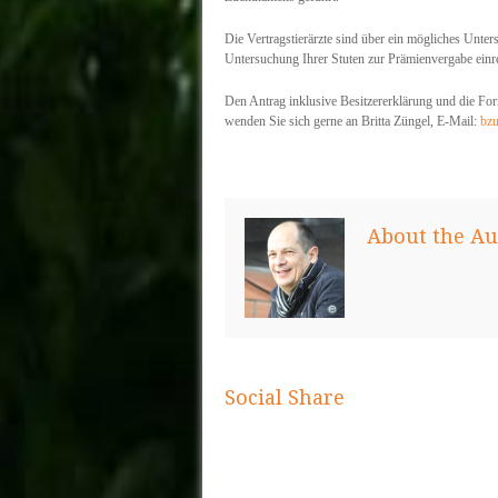
Die Vertragstierärzte sind über ein mögliches Unte
Untersuchung Ihrer Stuten zur Prämienvergabe einr
Den Antrag inklusive Besitzererklärung und die Form
wenden Sie sich gerne an Britta Züngel, E-Mail:
bz
About the Au
Social Share