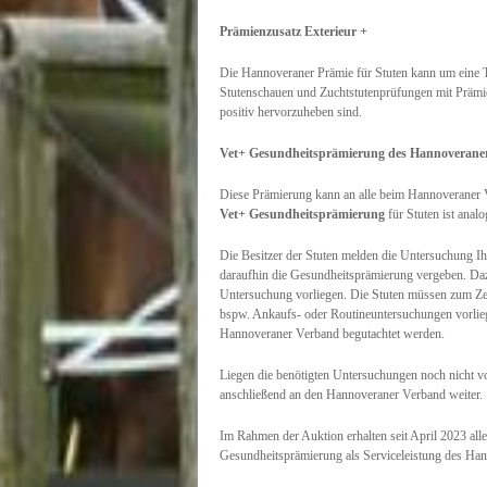
Prämienzusatz Exterieur +
Die Hannoveraner Prämie für Stuten kann um eine Ti
Stutenschauen und Zuchtstutenprüfungen mit Prämier
positiv hervorzuheben sind.
Vet+ Gesundheitsprämierung des Hannoverane
Diese Prämierung kann an alle beim Hannoveraner V
Vet+ Gesundheitsprämierung
für Stuten ist anal
Die Besitzer der Stuten melden die Untersuchung Ihr
daraufhin die Gesundheitsprämierung vergeben. Dazu
Untersuchung vorliegen. Die Stuten müssen zum Zei
bspw. Ankaufs- oder Routineuntersuchungen vorlieg
Hannoveraner Verband begutachtet werden.
Liegen die benötigten Untersuchungen noch nicht vo
anschließend an den Hannoveraner Verband weiter.
Im Rahmen der Auktion erhalten seit April 2023 al
Gesundheitsprämierung als Serviceleistung des Ha