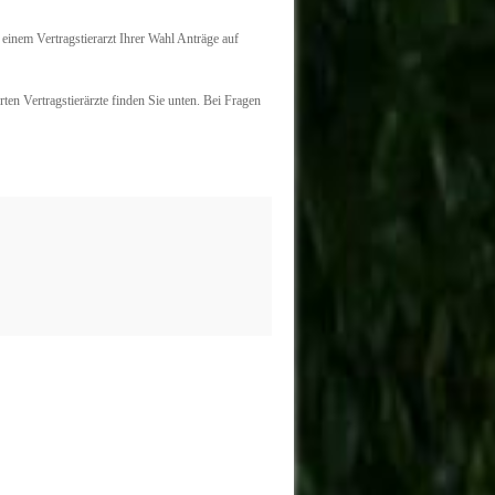
einem Vertragstierarzt Ihrer Wahl Anträge auf
ten Vertragstierärzte finden Sie unten. Bei Fragen