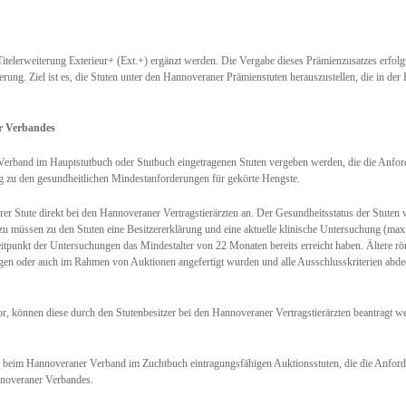
telerweiterung Exterieur+ (Ext.+) ergänzt werden. Die Vergabe dieses Prämienzusatzes erfolg
ung. Ziel ist es, die Stuten unter den Hannoveraner Prämienstuten herauszustellen, die in d
r Verbandes
erband im Hauptstutbuch oder Stutbuch eingetragenen Stuten vergeben werden, die die Anford
og zu den gesundheitlichen Mindestanforderungen für gekörte Hengste.
er Stute direkt bei den Hannoveraner Vertragstierärzten an. Der Gesundheitsstatus der Stuten w
 müssen zu den Stuten eine Besitzererklärung und eine aktuelle klinische Untersuchung (max. 
tpunkt der Untersuchungen das Mindestalter von 22 Monaten bereits erreicht haben. Ältere rö
en oder auch im Rahmen von Auktionen angefertigt wurden und alle Ausschlusskriterien abde
r, können diese durch den Stutenbesitzer bei den Hannoveraner Vertragstierärzten beantragt w
le beim Hannoveraner Verband im Zuchtbuch eintragungsfähigen Auktionsstuten, die die Anford
nnoveraner Verbandes.